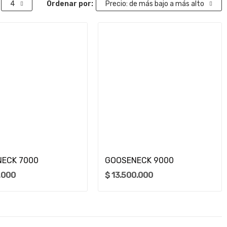
4
Ordenar por:
Precio: de más bajo a más alto
Añadir Al Carrito
Añadir Al Carrito
ECK 7000
GOOSENECK 9000
.000
$ 13.500.000