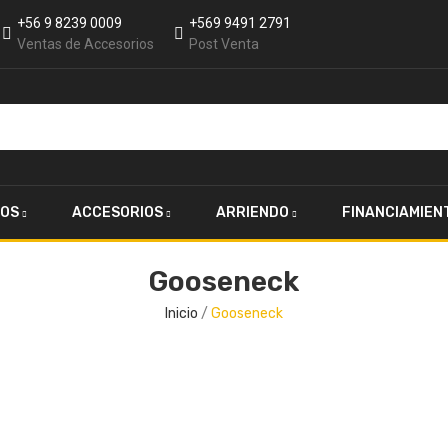
+56 9 8239 0009
+569 9491 2791
Ventas de Accesorios
Post Venta
OS
ACCESORIOS
ARRIENDO
FINANCIAMIEN
Gooseneck
Inicio
Gooseneck