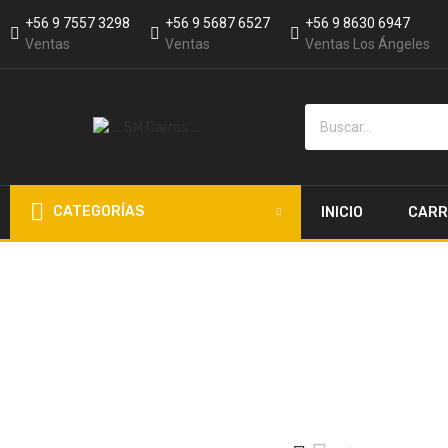
+56 9 7557 3298
+56 9 5687 6527
+56 9 8630 6947
Ventas
Ventas
Ventas Los Ángeles
CATEGORÍAS
INICIO
CARR