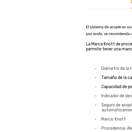
El sistema de acople es un
por ende, se recomienda ut
La Marca Knott de proce
permite tener una mano 
-
Diámetro de la 
-
Tamaño de la ca
-
Capacidad de pe
-
Indicador de de
-
Seguro de acopl
automáticamen
-
Marca: Knott
-
Procedencia: A