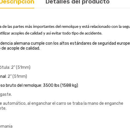
Descripción
Detalles del producto
a de las partes más importantes del remolque y está relacionado con la segu
ilizar acoples de calidad y así evitar todo tipo de accidente.
dencia alemana cumple con los altos estándares de seguridad europeo
de acople de calidad.
rótula: 2” (51mm)
nal
: 2” (51mm)
so bruto del remolque: 3500 lbs (1588 kg)
sgaste.
e automático, al enganchar el carro se traba la mano de enganche
te.
lemania