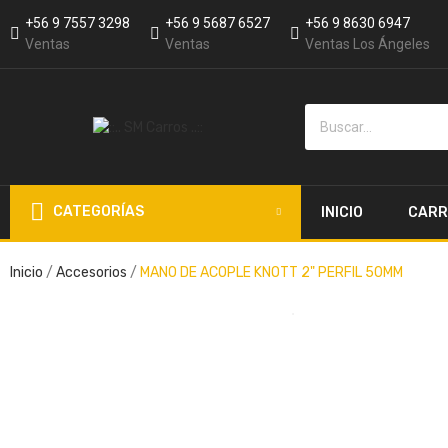
+56 9 7557 3298
+56 9 5687 6527
+56 9 8630 6947
Ventas
Ventas
Ventas Los Ángeles
CATEGORÍAS
INICIO
CARR
Inicio
Accesorios
MANO DE ACOPLE KNOTT 2" PERFIL 50MM