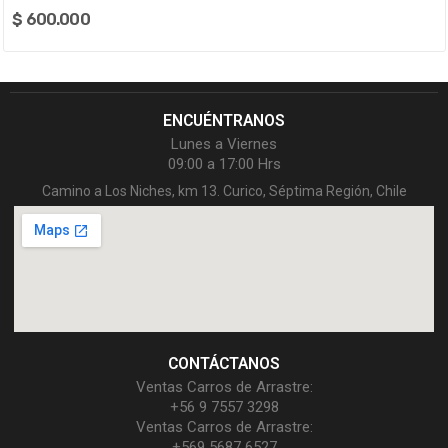
$ 600.000
ENCUÉNTRANOS
Lunes a Viernes
09:00 a 17:00 Hrs
Camino a Los Niches, km 13. Curico, Séptima Región, Chile
CONTÁCTANOS
Ventas Carros de Arrastre:
+56 9 7557 3298
Ventas Carros de Arrastre:
+569 5687 6527