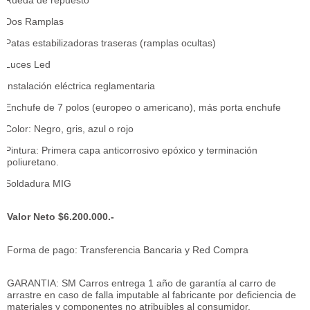
Rueda de repuesto
Dos Ramplas
Patas estabilizadoras traseras (ramplas ocultas)
Luces Led
Instalación eléctrica reglamentaria
Enchufe de 7 polos (europeo o americano), más porta enchufe
Color: Negro, gris, azul o rojo
Pintura: Primera capa anticorrosivo epóxico y terminación
poliuretano.
Soldadura MIG
Valor Neto $6.200.000.-
Forma de pago: Transferencia Bancaria y Red Compra
GARANTIA: SM Carros entrega 1 año de garantía al carro de
arrastre en caso de falla imputable al fabricante por deficiencia de
materiales y componentes no atribuibles al consumidor.